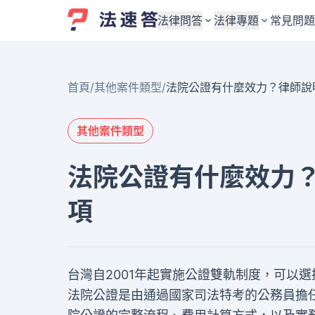
法律問答
法律專題
常見問題
婚姻與監護權
婚姻與監護權
首頁
/
其他案件類型
/
法院公證有什麼效力？律師說
勞資關係與勞動法
勞資關係與勞動法
債務與債權
債務與債權
其他案件類型
交通事故與賠償
交通事故與賠償
法院公證有什麼效力
刑事犯罪案件
刑事犯罪案件
項
其他案件類型
其他案件類型
台灣自2001年起實施公證雙軌制度，可以
法院公證是由通過國家司法特考的公務員擔