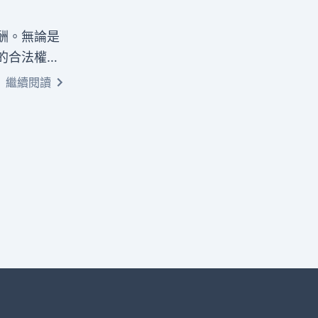
酬。無論是
的合法權
證據蒐集、
繼續閱讀
訴訟途徑，