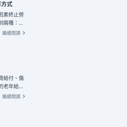
算方式
因素終止勞
制兩種：舊
工資，最高
繼續閱讀
額。
育給付、傷
的老年給付
扣。本文將
繼續閱讀
訴、要求雇