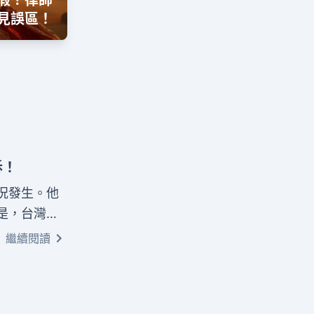
假？律師
見誤區！
訴！
況發生。他
是，台灣已
敢站出來捍
繼續閱讀
檢舉公司違
申訴管道，