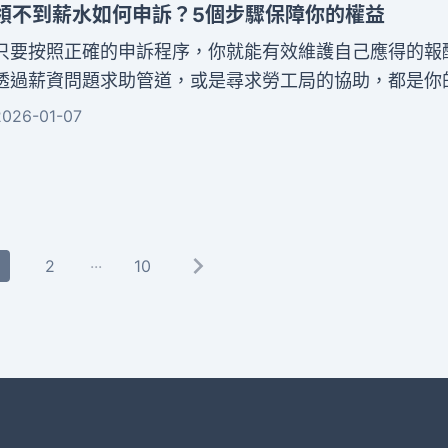
領不到薪水如何申訴？5個步驟保障你的權益
只要按照正確的申訴程序，你就能有效維護自己應得的報
透過薪資問題求助管道，或是尋求勞工局的協助，都是你
利。本文將帶你了解領不到薪水如何申訴的完整流程。從
2026-01-07
與雇主溝通，到向勞工局提出申訴、申請調解，甚至法律
我們會逐步說明每個階段的重點。
...
2
10