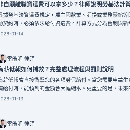
非自願離職資遣費可以拿多少？律師說明勞基法計
根據勞基法資遣費規定，雇主因歇業、虧損或業務緊縮等
動契約時，必須依法給付資遣費。計算方式分為舊制與新
制是每年給付一個月平均工資，新制則是每年給付半個月
2026-01-14
以六個月為限。了解這些規定，能幫助您準確計算應得金
雷皓明 律師
高薪低報如何補救？完整處理流程與罰則說明
高薪低報會直接衝擊您的各項勞保給付。當您需要申請生
病給付時，能領到的金額會大幅縮水。更重要的是，未來
和失能給付也會受到影響，讓您辛苦工作多年的保障打折
2026-01-13
詳細說明高薪低報如何補救的完整流程，包括向勞保局申
主補繳差額，以及尋求民事賠償等方法。
雷皓明 律師