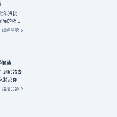
南
定年資後，
保障的權
解析勞工年
繼續閱讀
會教您正確
律權益
：到底該去
文將為你完
地位、薪資
繼續閱讀