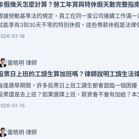
年假幾天怎麼計算？勞工年資與特休假天數完整指
根據勞動基準法的規定，員工在同一家公司連續工作滿一
就能享有3到30天不等的特別休假。這些帶薪休假是法律
益，雇主必須依法給予，不能任意拒絕。本文將為您完整
2026-01-18
假規定，詳細說明不同年資對應的特休天數計算方式，也
的申請流程。
雷皓明 律師
​​投票日上班的工讀生算加班嗎？律師說明工讀生法
每逢選舉期間，許多投票日上班工讀生都會面臨一個困擾
投票還是去上班？如果選擇上班，薪資會不會有加給？本
整解析勞動部規定的投票日勞工權益，包括工讀生的法律
2026-01-15
計算方式、請假規定等實用資訊。
雷皓明 律師