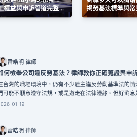
班超過46小時怎麼辦？
到職多久可以請婚
工權益與申訴管道完整指
揭勞基法標準與常
雷皓明 律師
如何檢舉公司違反勞基法？律師教你正確蒐證與申
在台灣的職場環境中，仍有不少雇主違反勞動基準法的情
們可能不願意遵守法規，或是遊走在法律邊緣。但好消息
經建立了完善的勞工權益保障機制，讓每一位勞工都能勇
2026-01-19
衛自己的權益。本文將從專業律師的角度，完整說明如何
反勞基法。我們會教你正確的蒐證方法、如何選擇適當的
以及了解整個檢舉流程的每一個步驟。
雷皓明 律師