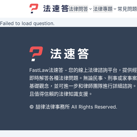
法律問答
法律專題
常見問題
Failed to load question.
婚姻與監護權
婚姻與監護權
勞資關係與勞動法
勞資關係與勞動法
債務與債權
債務與債權
交通事故與賠償
交通事故與賠償
FastLaw法速答 - 您的線上法律諮詢平台，提供
刑事犯罪案件
刑事犯罪案件
即時解答各種法律問題。無論民事、刑事或家事案
基礎觀念，並可進一步和律師團隊進行詳細諮詢。
其他案件類型
其他案件類型
且值得信賴的法律知識支援。
© 喆律法律事務所 All Rights Reserved.