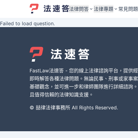
法律問答
法律專題
常見問題
Failed to load question.
婚姻與監護權
婚姻與監護權
勞資關係與勞動法
勞資關係與勞動法
債務與債權
債務與債權
交通事故與賠償
交通事故與賠償
FastLaw法速答 - 您的線上法律諮詢平台，提供
刑事犯罪案件
刑事犯罪案件
即時解答各種法律問題。無論民事、刑事或家事案
基礎觀念，並可進一步和律師團隊進行詳細諮詢。
其他案件類型
其他案件類型
且值得信賴的法律知識支援。
© 喆律法律事務所 All Rights Reserved.