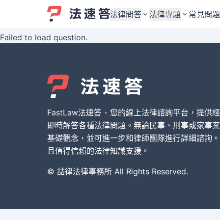
法律問答
法律專題
常見問題
Failed to load question.
婚姻與監護權
婚姻與監護權
勞資關係與勞動法
勞資關係與勞動法
債務與債權
債務與債權
交通事故與賠償
交通事故與賠償
FastLaw法速答 - 您的線上法律諮詢平台，提供
刑事犯罪案件
刑事犯罪案件
即時解答各種法律問題。無論民事、刑事或家事案
基礎觀念，並可進一步和律師團隊進行詳細諮詢。
其他案件類型
其他案件類型
且值得信賴的法律知識支援。
© 喆律法律事務所 All Rights Reserved.