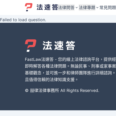
法律問答
法律專題
常見問題
Failed to load question.
婚姻與監護權
婚姻與監護權
勞資關係與勞動法
勞資關係與勞動法
債務與債權
債務與債權
交通事故與賠償
交通事故與賠償
FastLaw法速答 - 您的線上法律諮詢平台，提供
刑事犯罪案件
刑事犯罪案件
即時解答各種法律問題。無論民事、刑事或家事案
基礎觀念，並可進一步和律師團隊進行詳細諮詢。
其他案件類型
其他案件類型
且值得信賴的法律知識支援。
© 喆律法律事務所 All Rights Reserved.