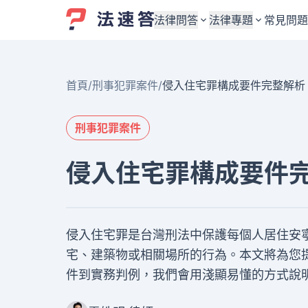
法律問答
法律專題
常見問題
婚姻與監護權
婚姻與監護權
首頁
/
刑事犯罪案件
/
侵入住宅罪構成要件完整解析
勞資關係與勞動法
勞資關係與勞動法
債務與債權
債務與債權
刑事犯罪案件
交通事故與賠償
交通事故與賠償
侵入住宅罪構成要件
刑事犯罪案件
刑事犯罪案件
其他案件類型
其他案件類型
侵入住宅罪是台灣刑法中保護每個人居住安
宅、建築物或相關場所的行為。本文將為您
件到實務判例，我們會用淺顯易懂的方式說