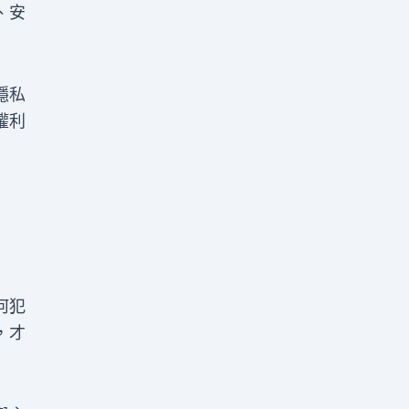
、安
隱私
權利
何犯
，才