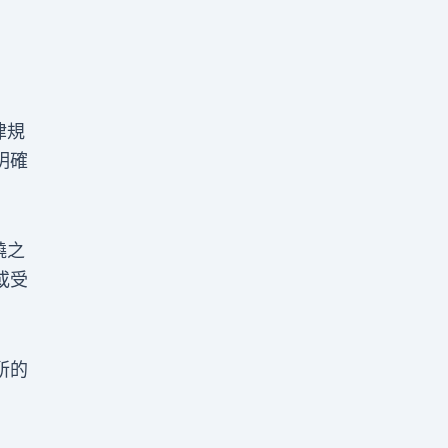
律規
明確
繞之
或受
所的