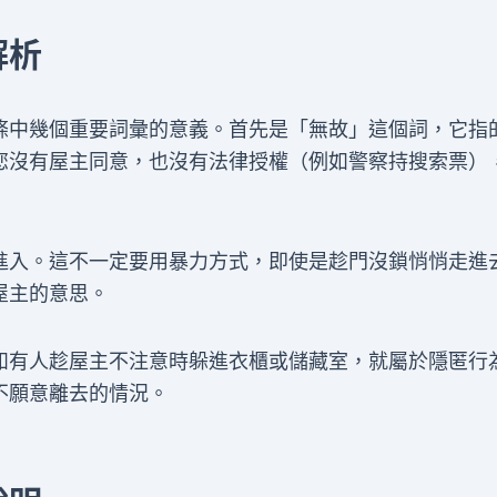
解析
條中幾個重要詞彙的意義。首先是「無故」這個詞，它指
您沒有屋主同意，也沒有法律授權（例如警察持搜索票）
進入。這不一定要用暴力方式，即使是趁門沒鎖悄悄走進
屋主的意思。
如有人趁屋主不注意時躲進衣櫃或儲藏室，就屬於隱匿行
不願意離去的情況。