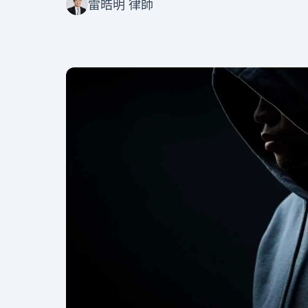
雷皓明 律師