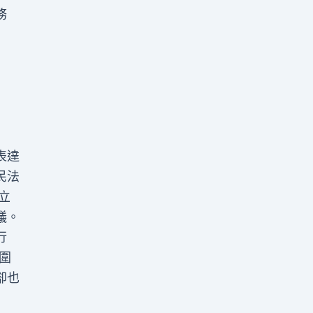
務
表達
民法
立
議。
行
圍
卻也