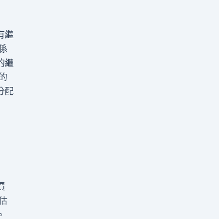
有繼
係
的繼
的
分配
價
估
。