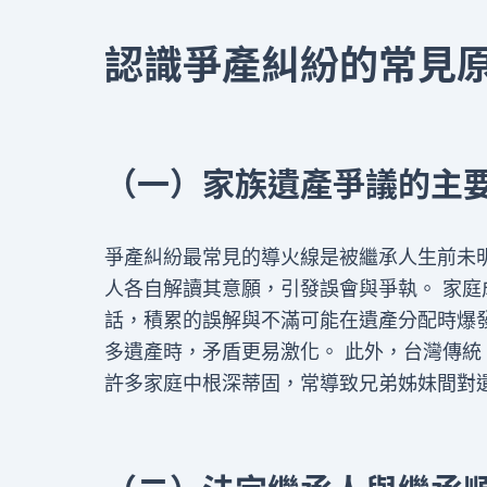
認識爭產糾紛的常見
（一）家族遺產爭議的主
爭產糾紛最常見的導火線是被繼承人生前未
人各自解讀其意願，引發誤會與爭執。 家
話，積累的誤解與不滿可能在遺產分配時爆
多遺產時，矛盾更易激化。 此外，台灣傳
許多家庭中根深蒂固，常導致兄弟姊妹間對