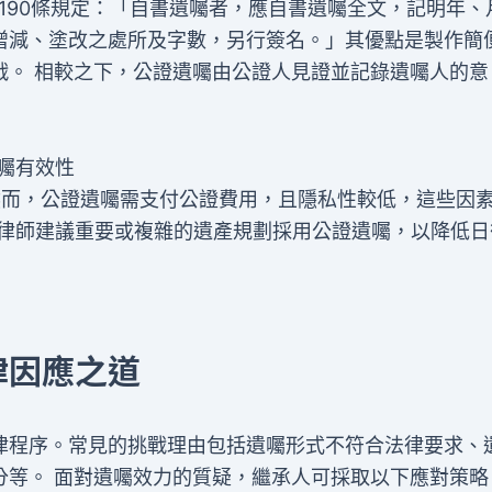
190條規定：「自書遺囑者，應自書遺囑全文，記明年、
增減、塗改之處所及字數，另行簽名。」其優點是製作簡
戰。 相較之下，公證遺囑由公證人見證並記錄遺囑人的意
囑有效性
然而，公證遺囑需支付公證費用，且隱私性較低，這些因
律師建議重要或複雜的遺產規劃採用公證遺囑，以降低日
律因應之道
律程序。常見的挑戰理由包括遺囑形式不符合法律要求、
分等。 面對遺囑效力的質疑，繼承人可採取以下應對策略