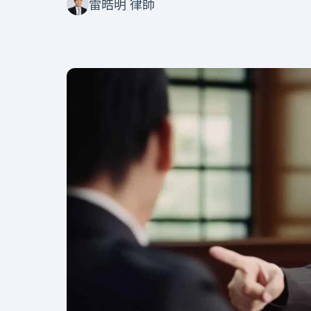
雷皓明 律師