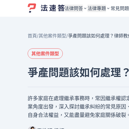
法律問答
法律專題
常見問題
婚姻與監護權
婚姻與監護權
首頁
/
其他案件類型
/
爭產問題該如何處理？律師教
勞資關係與勞動法
勞資關係與勞動法
債務與債權
債務與債權
其他案件類型
交通事故與賠償
交通事故與賠償
爭產問題該如何處理
刑事犯罪案件
刑事犯罪案件
其他案件類型
其他案件類型
許多家庭在處理繼承事務時，常因繼承權認
業角度出發，深入探討繼承糾紛的常見原因
自身合法權益，又能盡量避免家庭關係破裂