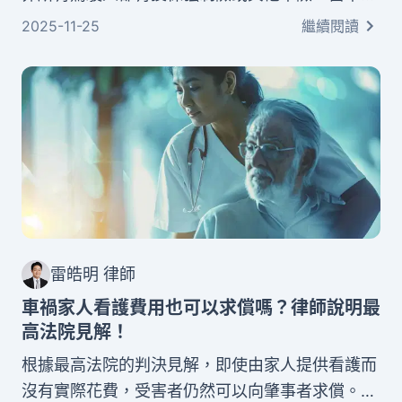
沒保險的情況發生時，無論是肇事者還是受害者，
2025-11-25
繼續閱讀
都會面臨複雜的法律與賠償問題。如果您正面臨這
樣的困境，心中可能充滿焦慮與不安。車禍無保險
怎麼辦？該如何保障自己的權益？請放心，本文將
為您提供完整的解決方案。
雷皓明 律師
車禍家人看護費用也可以求償嗎？律師說明最
高法院見解！
根據最高法院的判決見解，即使由家人提供看護而
沒有實際花費，受害者仍然可以向肇事者求償。法