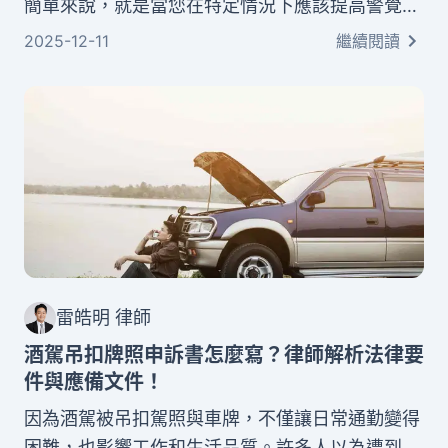
簡單來說，就是當您在特定情況下應該提高警覺、
謹慎小心，卻因為注意力不足而造成意外。根據刑
2025-12-11
繼續閱讀
法第14條第1項，即使沒有故意傷害他人的意圖，
只要違反了應盡的注意義務，仍可能構成過失犯
罪。本文將為您深入解析這個重要的法律概念。
雷皓明 律師
酒駕吊扣牌照申訴書怎麼寫？律師解析法律要
件與應備文件！
因為酒駕被吊扣駕照與車牌，不僅讓日常通勤變得
困難，也影響工作和生活品質。許多人以為遭到處