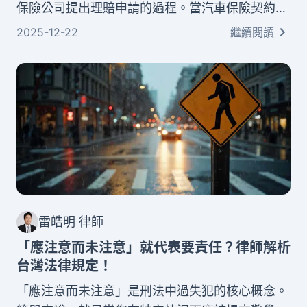
保險公司提出理賠申請的過程。當汽車保險契約約
定的事故發生時，保戶向保險公司申請保險金，這
2025-12-22
繼續閱讀
就是出險。是否出險其實是一個策略性決定，涉及
多項關鍵因素：事故嚴重程度、損失金額、肇事責
任歸屬，以及對未來保費的影響。本文從專業律師
角度出發，將為您詳細解析交通事故保險處理的完
整流程、理賠條件、保費調整機制。
雷皓明 律師
「應注意而未注意」就代表要責任？律師解析
台灣法律規定！
「應注意而未注意」是刑法中過失犯的核心概念。