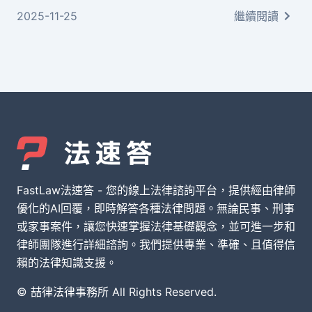
院認為家人的照顧勞力可以用金錢衡量，應該比照
2025-11-25
繼續閱讀
專業看護的標準來計算賠償。本文將為您詳細說明
車禍家人看護費用的計算方式、需要準備哪些證明
文件，以及如何透過法律途徑維護您的權益。
FastLaw法速答 - 您的線上法律諮詢平台，提供經由律師
優化的AI回覆，即時解答各種法律問題。無論民事、刑事
或家事案件，讓您快速掌握法律基礎觀念，並可進一步和
律師團隊進行詳細諮詢。我們提供專業、準確、且值得信
賴的法律知識支援。
© 喆律法律事務所 All Rights Reserved.