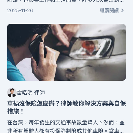
分就只能認罰，其實您擁有合法申訴的權利。本文
2025-11-26
繼續閱讀
將為您詳細說明酒駕吊扣牌照申訴的完整流程，從
法律基礎、申訴書撰寫要點、必備文件清單，到提
升成功率的關鍵策略，提供實用的建議。
雷皓明 律師
車禍沒保險怎麼辦？律師教你解決方案與自保
措施！
在台灣，每年發生的交通事故數量驚人。然而，並
非所有駕駛人都有投保強制險或其他車險。當車禍