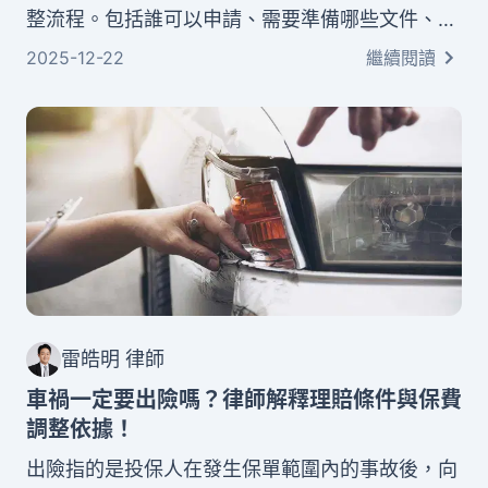
整流程。包括誰可以申請、需要準備哪些文件、申
請費用多少、審理時間多長，以及申請過程中的注
2025-12-22
繼續閱讀
意事項。無論您是車禍當事人、車輛所有人或家
屬，都能透過這篇文章掌握關鍵資訊。
雷皓明 律師
車禍一定要出險嗎？律師解釋理賠條件與保費
調整依據！
出險指的是投保人在發生保單範圍內的事故後，向