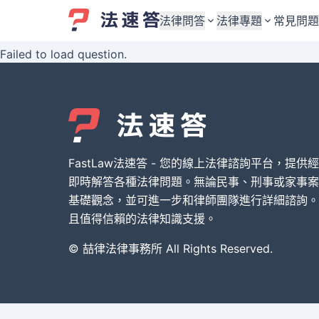
法律問答
法律專題
常見問題
Failed to load question.
婚姻與監護權
婚姻與監護權
勞資關係與勞動法
勞資關係與勞動法
債務與債權
債務與債權
交通事故與賠償
交通事故與賠償
FastLaw法速答 - 您的線上法律諮詢平台，提供
刑事犯罪案件
刑事犯罪案件
即時解答各種法律問題。無論民事、刑事或家事案
基礎觀念，並可進一步和律師團隊進行詳細諮詢。
其他案件類型
其他案件類型
且值得信賴的法律知識支援。
© 喆律法律事務所 All Rights Reserved.