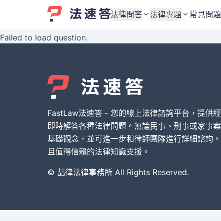
法律問答
法律專題
常見問題
Failed to load question.
婚姻與監護權
婚姻與監護權
勞資關係與勞動法
勞資關係與勞動法
債務與債權
債務與債權
交通事故與賠償
交通事故與賠償
FastLaw法速答 - 您的線上法律諮詢平台，提供
刑事犯罪案件
刑事犯罪案件
即時解答各種法律問題。無論民事、刑事或家事案
基礎觀念，並可進一步和律師團隊進行詳細諮詢。
其他案件類型
其他案件類型
且值得信賴的法律知識支援。
© 喆律法律事務所 All Rights Reserved.