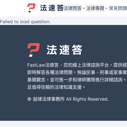
法律問答
法律專題
常見問題
Failed to load question.
婚姻與監護權
婚姻與監護權
勞資關係與勞動法
勞資關係與勞動法
債務與債權
債務與債權
交通事故與賠償
交通事故與賠償
FastLaw法速答 - 您的線上法律諮詢平台，提供
刑事犯罪案件
刑事犯罪案件
即時解答各種法律問題。無論民事、刑事或家事案
基礎觀念，並可進一步和律師團隊進行詳細諮詢。
其他案件類型
其他案件類型
且值得信賴的法律知識支援。
© 喆律法律事務所 All Rights Reserved.