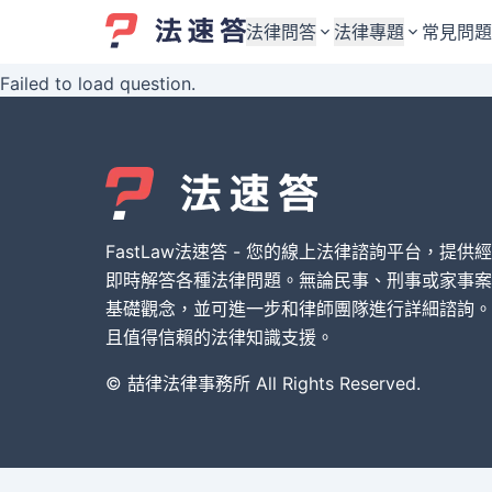
法律問答
法律專題
常見問題
Failed to load question.
婚姻與監護權
婚姻與監護權
勞資關係與勞動法
勞資關係與勞動法
債務與債權
債務與債權
交通事故與賠償
交通事故與賠償
FastLaw法速答 - 您的線上法律諮詢平台，提供
刑事犯罪案件
刑事犯罪案件
即時解答各種法律問題。無論民事、刑事或家事案
基礎觀念，並可進一步和律師團隊進行詳細諮詢。
其他案件類型
其他案件類型
且值得信賴的法律知識支援。
© 喆律法律事務所 All Rights Reserved.