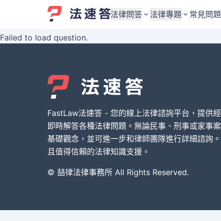
法律問答
法律專題
常見問題
Failed to load question.
婚姻與監護權
婚姻與監護權
勞資關係與勞動法
勞資關係與勞動法
債務與債權
債務與債權
交通事故與賠償
交通事故與賠償
FastLaw法速答 - 您的線上法律諮詢平台，提供
刑事犯罪案件
刑事犯罪案件
即時解答各種法律問題。無論民事、刑事或家事案
基礎觀念，並可進一步和律師團隊進行詳細諮詢。
其他案件類型
其他案件類型
且值得信賴的法律知識支援。
© 喆律法律事務所 All Rights Reserved.