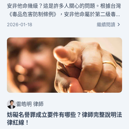
安非他命幾級？這是許多人關心的問題。根據台灣
《毒品危害防制條例》，安非他命屬於第二級毒
品，與大麻、搖頭丸（MDMA）同等級。本文將完
2026-01-18
繼續閱讀
整解析台灣毒品分級制度、第二級毒品的法律定
位，以及各種違法行為的具體刑責。
雷皓明 律師
妨礙名譽罪成立要件有哪些？律師完整說明法
律紅線！