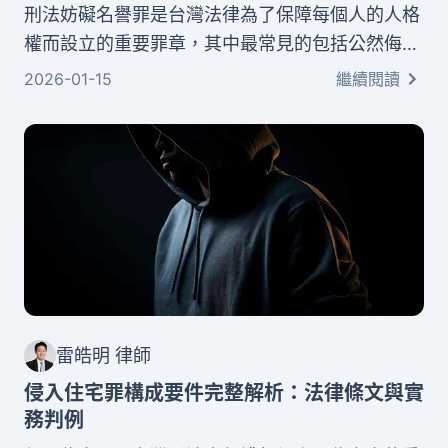
刑法妨礙名譽罪是台灣法律為了保障每個人的人格
權而設立的重要罪章，其中最常見的包括公然侮辱
與誹謗兩種行為。透過名譽權保護機制，法律在維
2026-01-15
繼續閱讀
護個人尊嚴與言論自由之間取得平衡。本文將以專
業且易懂的方式，為您完整解析妨害名譽罪成立要
件的各個面向。
雷皓明 律師
侵入住宅罪構成要件完整解析：法律條文與實
務判例