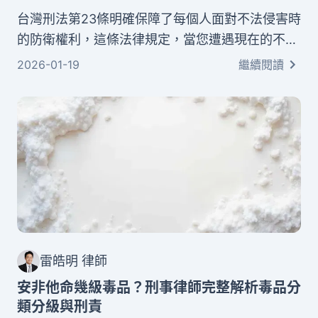
台灣刑法第23條明確保障了每個人面對不法侵害時
的防衛權利，這條法律規定，當您遭遇現在的不法
侵害時，可以採取必要的防衛措施來保護自己或他
2026-01-19
繼續閱讀
人，這就是我們常說的正當防衛。本文將以淺顯易
懂的方式，為您完整說明正當防衛的成立要件、主
張時機，以及如何避免防衛過當。
雷皓明 律師
安非他命幾級毒品？刑事律師完整解析毒品分
類分級與刑責