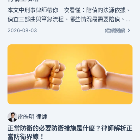
本文中刑事律師帶你一次看懂：陪偵的法源依據、
偵查三部曲與筆錄流程、哪些情況最需要陪偵、委
任陪偵律師的四大好處、日間與夜間的費用行情，
2026-08-03
繼續閱讀
以及經濟弱勢也能免費用的法扶陪偵資格與申請流
程，幫你保障權益。
雷皓明 律師
正當防衛的必要防衛措施是什麼？律師解析正
當防衛界線！