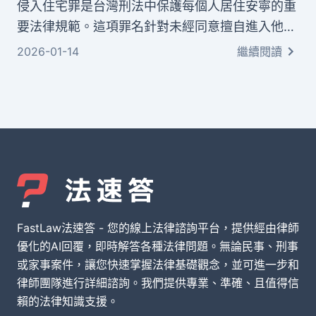
侵入住宅罪是台灣刑法中保護每個人居住安寧的重
要法律規範。這項罪名針對未經同意擅自進入他人
住宅、建築物或相關場所的行為。本文將為您提供
2026-01-14
繼續閱讀
侵入住宅罪構成要件的全方位解析。從法律條文、
構成要件到實務判例，我們會用淺顯易懂的方式說
明。
FastLaw法速答 - 您的線上法律諮詢平台，提供經由律師
優化的AI回覆，即時解答各種法律問題。無論民事、刑事
或家事案件，讓您快速掌握法律基礎觀念，並可進一步和
律師團隊進行詳細諮詢。我們提供專業、準確、且值得信
賴的法律知識支援。