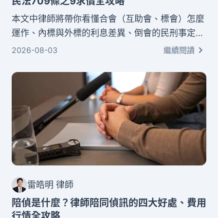
民法709條之9求償全攻略
本文中律師將帶你看懂合會（互助會、標會）怎麼
運作、內標與外標的利息差異、倒會的民刑事定
性，以及倒會後的自救方式，依《民法》第709條
2026-08-03
繼續閱讀
之9向會首與已得標會員求償，還有加入合會前必
看的避險清單。
雷皓明 律師
陪偵是什麼？律師陪同偵訊的四大好處、費用
行情全攻略