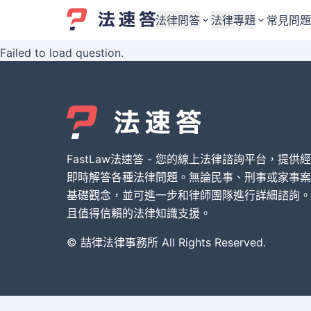
法律問答
法律專題
常見問題
Failed to load question.
婚姻與監護權
婚姻與監護權
勞資關係與勞動法
勞資關係與勞動法
債務與債權
債務與債權
交通事故與賠償
交通事故與賠償
FastLaw法速答 - 您的線上法律諮詢平台，提供
刑事犯罪案件
刑事犯罪案件
即時解答各種法律問題。無論民事、刑事或家事案
基礎觀念，並可進一步和律師團隊進行詳細諮詢。
其他案件類型
其他案件類型
且值得信賴的法律知識支援。
© 喆律法律事務所 All Rights Reserved.