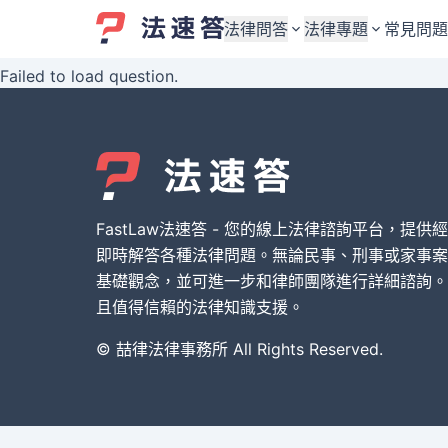
法律問答
法律專題
常見問題
Failed to load question.
婚姻與監護權
婚姻與監護權
勞資關係與勞動法
勞資關係與勞動法
債務與債權
債務與債權
交通事故與賠償
交通事故與賠償
FastLaw法速答 - 您的線上法律諮詢平台，提供
刑事犯罪案件
刑事犯罪案件
即時解答各種法律問題。無論民事、刑事或家事案
基礎觀念，並可進一步和律師團隊進行詳細諮詢。
其他案件類型
其他案件類型
且值得信賴的法律知識支援。
© 喆律法律事務所 All Rights Reserved.