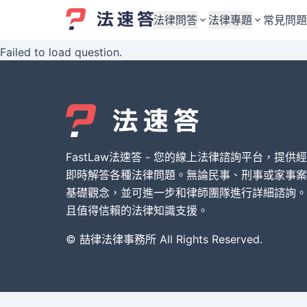
法律問答
法律專題
常見問題
Failed to load question.
婚姻與監護權
婚姻與監護權
勞資關係與勞動法
勞資關係與勞動法
債務與債權
債務與債權
交通事故與賠償
交通事故與賠償
FastLaw法速答 - 您的線上法律諮詢平台，提供
刑事犯罪案件
刑事犯罪案件
即時解答各種法律問題。無論民事、刑事或家事案
基礎觀念，並可進一步和律師團隊進行詳細諮詢。
其他案件類型
其他案件類型
且值得信賴的法律知識支援。
© 喆律法律事務所 All Rights Reserved.