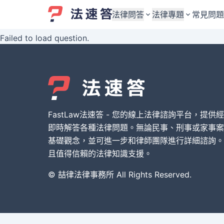
法律問答
法律專題
常見問題
Failed to load question.
婚姻與監護權
婚姻與監護權
勞資關係與勞動法
勞資關係與勞動法
債務與債權
債務與債權
交通事故與賠償
交通事故與賠償
FastLaw法速答 - 您的線上法律諮詢平台，提供
刑事犯罪案件
刑事犯罪案件
即時解答各種法律問題。無論民事、刑事或家事案
基礎觀念，並可進一步和律師團隊進行詳細諮詢。
其他案件類型
其他案件類型
且值得信賴的法律知識支援。
© 喆律法律事務所 All Rights Reserved.