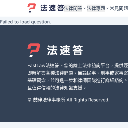
法律問答
法律專題
常見問題
Failed to load question.
婚姻與監護權
婚姻與監護權
勞資關係與勞動法
勞資關係與勞動法
債務與債權
債務與債權
交通事故與賠償
交通事故與賠償
FastLaw法速答 - 您的線上法律諮詢平台，提供
刑事犯罪案件
刑事犯罪案件
即時解答各種法律問題。無論民事、刑事或家事案
基礎觀念，並可進一步和律師團隊進行詳細諮詢。
其他案件類型
其他案件類型
且值得信賴的法律知識支援。
© 喆律法律事務所 All Rights Reserved.