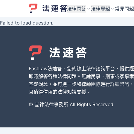
法律問答
法律專題
常見問題
Failed to load question.
婚姻與監護權
婚姻與監護權
勞資關係與勞動法
勞資關係與勞動法
債務與債權
債務與債權
交通事故與賠償
交通事故與賠償
FastLaw法速答 - 您的線上法律諮詢平台，提供
刑事犯罪案件
刑事犯罪案件
即時解答各種法律問題。無論民事、刑事或家事案
基礎觀念，並可進一步和律師團隊進行詳細諮詢。
其他案件類型
其他案件類型
且值得信賴的法律知識支援。
© 喆律法律事務所 All Rights Reserved.