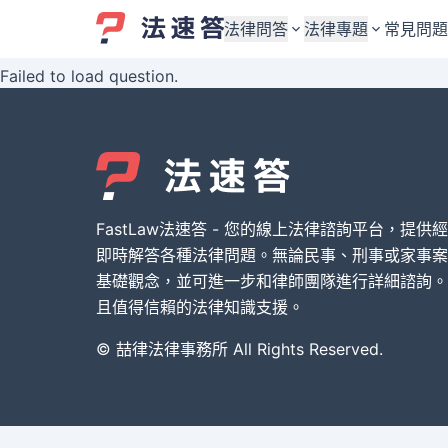
法律問答
法律專題
常見問題
Failed to load question.
婚姻與監護權
婚姻與監護權
勞資關係與勞動法
勞資關係與勞動法
債務與債權
債務與債權
交通事故與賠償
交通事故與賠償
FastLaw法速答 - 您的線上法律諮詢平台，提供
刑事犯罪案件
刑事犯罪案件
即時解答各種法律問題。無論民事、刑事或家事案
基礎觀念，並可進一步和律師團隊進行詳細諮詢。
其他案件類型
其他案件類型
且值得信賴的法律知識支援。
© 喆律法律事務所 All Rights Reserved.