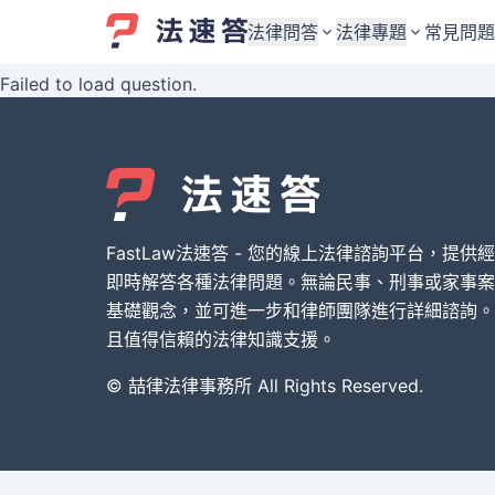
法律問答
法律專題
常見問題
Failed to load question.
婚姻與監護權
婚姻與監護權
勞資關係與勞動法
勞資關係與勞動法
債務與債權
債務與債權
交通事故與賠償
交通事故與賠償
FastLaw法速答 - 您的線上法律諮詢平台，提供
刑事犯罪案件
刑事犯罪案件
即時解答各種法律問題。無論民事、刑事或家事案
基礎觀念，並可進一步和律師團隊進行詳細諮詢。
其他案件類型
其他案件類型
且值得信賴的法律知識支援。
© 喆律法律事務所 All Rights Reserved.