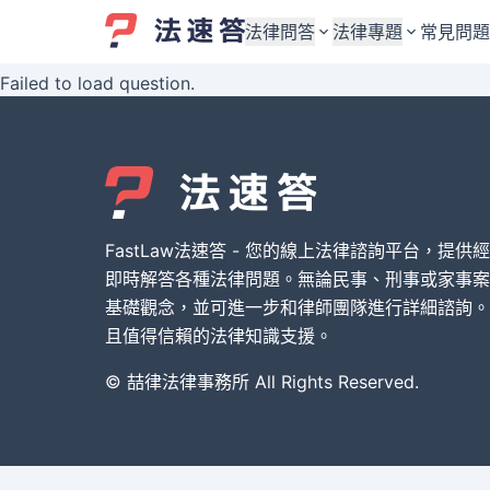
法律問答
法律專題
常見問題
Failed to load question.
婚姻與監護權
婚姻與監護權
勞資關係與勞動法
勞資關係與勞動法
債務與債權
債務與債權
交通事故與賠償
交通事故與賠償
FastLaw法速答 - 您的線上法律諮詢平台，提供
刑事犯罪案件
刑事犯罪案件
即時解答各種法律問題。無論民事、刑事或家事案
基礎觀念，並可進一步和律師團隊進行詳細諮詢。
其他案件類型
其他案件類型
且值得信賴的法律知識支援。
© 喆律法律事務所 All Rights Reserved.