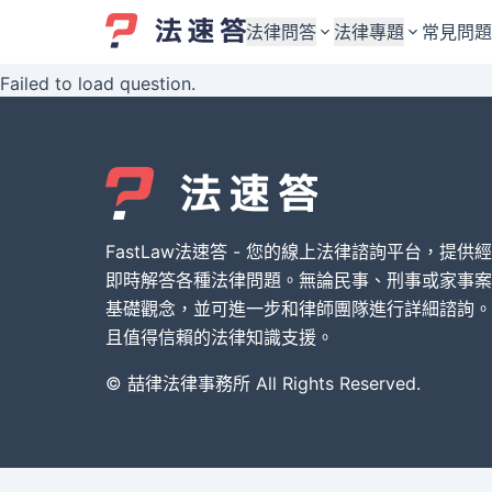
法律問答
法律專題
常見問題
Failed to load question.
婚姻與監護權
婚姻與監護權
勞資關係與勞動法
勞資關係與勞動法
債務與債權
債務與債權
交通事故與賠償
交通事故與賠償
FastLaw法速答 - 您的線上法律諮詢平台，提供
刑事犯罪案件
刑事犯罪案件
即時解答各種法律問題。無論民事、刑事或家事案
基礎觀念，並可進一步和律師團隊進行詳細諮詢。
其他案件類型
其他案件類型
且值得信賴的法律知識支援。
© 喆律法律事務所 All Rights Reserved.