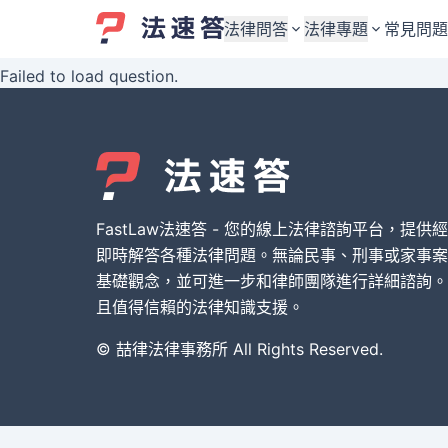
法律問答
法律專題
常見問題
Failed to load question.
婚姻與監護權
婚姻與監護權
勞資關係與勞動法
勞資關係與勞動法
債務與債權
債務與債權
交通事故與賠償
交通事故與賠償
FastLaw法速答 - 您的線上法律諮詢平台，提供
刑事犯罪案件
刑事犯罪案件
即時解答各種法律問題。無論民事、刑事或家事案
基礎觀念，並可進一步和律師團隊進行詳細諮詢。
其他案件類型
其他案件類型
且值得信賴的法律知識支援。
© 喆律法律事務所 All Rights Reserved.