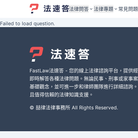
法律問答
法律專題
常見問題
Failed to load question.
婚姻與監護權
婚姻與監護權
勞資關係與勞動法
勞資關係與勞動法
債務與債權
債務與債權
交通事故與賠償
交通事故與賠償
FastLaw法速答 - 您的線上法律諮詢平台，提供
刑事犯罪案件
刑事犯罪案件
即時解答各種法律問題。無論民事、刑事或家事案
基礎觀念，並可進一步和律師團隊進行詳細諮詢。
其他案件類型
其他案件類型
且值得信賴的法律知識支援。
© 喆律法律事務所 All Rights Reserved.