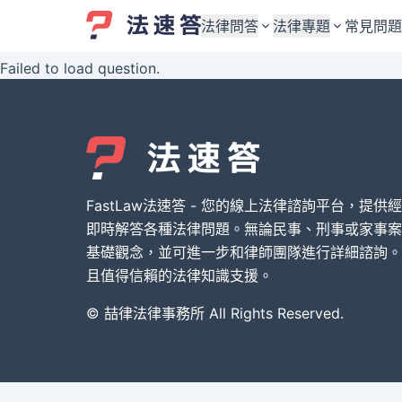
法律問答
法律專題
常見問題
Failed to load question.
婚姻與監護權
婚姻與監護權
勞資關係與勞動法
勞資關係與勞動法
債務與債權
債務與債權
交通事故與賠償
交通事故與賠償
FastLaw法速答 - 您的線上法律諮詢平台，提供
刑事犯罪案件
刑事犯罪案件
即時解答各種法律問題。無論民事、刑事或家事案
基礎觀念，並可進一步和律師團隊進行詳細諮詢。
其他案件類型
其他案件類型
且值得信賴的法律知識支援。
© 喆律法律事務所 All Rights Reserved.