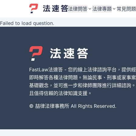
法律問答
法律專題
常見問題
Failed to load question.
婚姻與監護權
婚姻與監護權
勞資關係與勞動法
勞資關係與勞動法
債務與債權
債務與債權
交通事故與賠償
交通事故與賠償
FastLaw法速答 - 您的線上法律諮詢平台，提供
刑事犯罪案件
刑事犯罪案件
即時解答各種法律問題。無論民事、刑事或家事案
基礎觀念，並可進一步和律師團隊進行詳細諮詢。
其他案件類型
其他案件類型
且值得信賴的法律知識支援。
© 喆律法律事務所 All Rights Reserved.