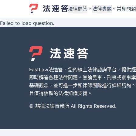
法律問答
法律專題
常見問題
Failed to load question.
婚姻與監護權
婚姻與監護權
勞資關係與勞動法
勞資關係與勞動法
債務與債權
債務與債權
交通事故與賠償
交通事故與賠償
FastLaw法速答 - 您的線上法律諮詢平台，提供
刑事犯罪案件
刑事犯罪案件
即時解答各種法律問題。無論民事、刑事或家事案
基礎觀念，並可進一步和律師團隊進行詳細諮詢。
其他案件類型
其他案件類型
且值得信賴的法律知識支援。
© 喆律法律事務所 All Rights Reserved.