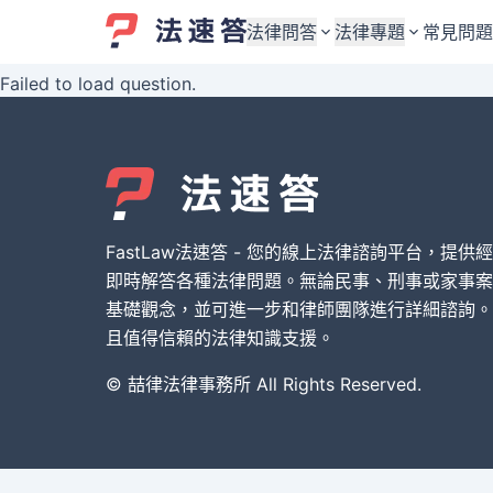
法律問答
法律專題
常見問題
Failed to load question.
婚姻與監護權
婚姻與監護權
勞資關係與勞動法
勞資關係與勞動法
債務與債權
債務與債權
交通事故與賠償
交通事故與賠償
FastLaw法速答 - 您的線上法律諮詢平台，提供
刑事犯罪案件
刑事犯罪案件
即時解答各種法律問題。無論民事、刑事或家事案
基礎觀念，並可進一步和律師團隊進行詳細諮詢。
其他案件類型
其他案件類型
且值得信賴的法律知識支援。
© 喆律法律事務所 All Rights Reserved.