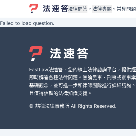
法律問答
法律專題
常見問題
Failed to load question.
婚姻與監護權
婚姻與監護權
勞資關係與勞動法
勞資關係與勞動法
債務與債權
債務與債權
交通事故與賠償
交通事故與賠償
FastLaw法速答 - 您的線上法律諮詢平台，提供
刑事犯罪案件
刑事犯罪案件
即時解答各種法律問題。無論民事、刑事或家事案
基礎觀念，並可進一步和律師團隊進行詳細諮詢。
其他案件類型
其他案件類型
且值得信賴的法律知識支援。
© 喆律法律事務所 All Rights Reserved.