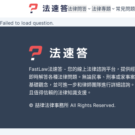
法律問答
法律專題
常見問題
Failed to load question.
婚姻與監護權
婚姻與監護權
勞資關係與勞動法
勞資關係與勞動法
債務與債權
債務與債權
交通事故與賠償
交通事故與賠償
FastLaw法速答 - 您的線上法律諮詢平台，提供
刑事犯罪案件
刑事犯罪案件
即時解答各種法律問題。無論民事、刑事或家事案
基礎觀念，並可進一步和律師團隊進行詳細諮詢。
其他案件類型
其他案件類型
且值得信賴的法律知識支援。
© 喆律法律事務所 All Rights Reserved.