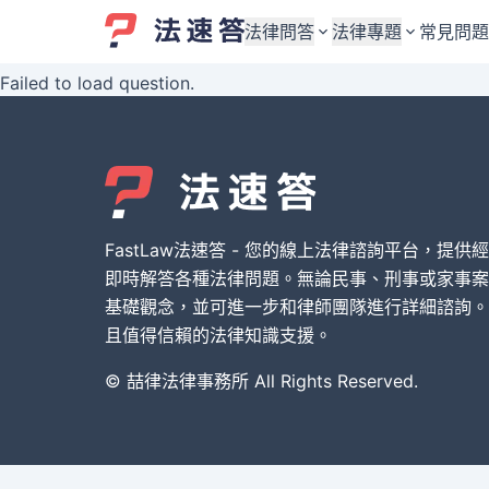
法律問答
法律專題
常見問題
Failed to load question.
婚姻與監護權
婚姻與監護權
勞資關係與勞動法
勞資關係與勞動法
債務與債權
債務與債權
交通事故與賠償
交通事故與賠償
FastLaw法速答 - 您的線上法律諮詢平台，提供
刑事犯罪案件
刑事犯罪案件
即時解答各種法律問題。無論民事、刑事或家事案
基礎觀念，並可進一步和律師團隊進行詳細諮詢。
其他案件類型
其他案件類型
且值得信賴的法律知識支援。
© 喆律法律事務所 All Rights Reserved.