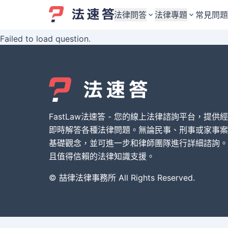
法律問答
法律專題
常見問題
Failed to load question.
婚姻與監護權
婚姻與監護權
勞資關係與勞動法
勞資關係與勞動法
債務與債權
債務與債權
交通事故與賠償
交通事故與賠償
FastLaw法速答 - 您的線上法律諮詢平台，提供
刑事犯罪案件
刑事犯罪案件
即時解答各種法律問題。無論民事、刑事或家事案
基礎觀念，並可進一步和律師團隊進行詳細諮詢。
其他案件類型
其他案件類型
且值得信賴的法律知識支援。
© 喆律法律事務所 All Rights Reserved.