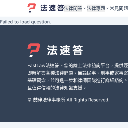
法律問答
法律專題
常見問題
Failed to load question.
婚姻與監護權
婚姻與監護權
勞資關係與勞動法
勞資關係與勞動法
債務與債權
債務與債權
交通事故與賠償
交通事故與賠償
FastLaw法速答 - 您的線上法律諮詢平台，提供
刑事犯罪案件
刑事犯罪案件
即時解答各種法律問題。無論民事、刑事或家事案
基礎觀念，並可進一步和律師團隊進行詳細諮詢。
其他案件類型
其他案件類型
且值得信賴的法律知識支援。
© 喆律法律事務所 All Rights Reserved.