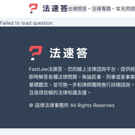
法律問答
法律專題
常見問題
Failed to load question.
婚姻與監護權
婚姻與監護權
勞資關係與勞動法
勞資關係與勞動法
債務與債權
債務與債權
交通事故與賠償
交通事故與賠償
FastLaw法速答 - 您的線上法律諮詢平台，提供
刑事犯罪案件
刑事犯罪案件
即時解答各種法律問題。無論民事、刑事或家事案
基礎觀念，並可進一步和律師團隊進行詳細諮詢。
其他案件類型
其他案件類型
且值得信賴的法律知識支援。
© 喆律法律事務所 All Rights Reserved.