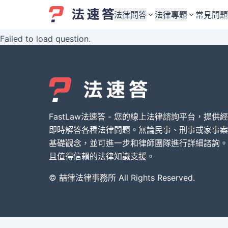
法律問答
法律專題
常見問題
Failed to load question.
婚姻與監護權
婚姻與監護權
勞資關係與勞動法
勞資關係與勞動法
債務與債權
債務與債權
交通事故與賠償
交通事故與賠償
FastLaw法速答 - 您的線上法律諮詢平台，提供
刑事犯罪案件
刑事犯罪案件
即時解答各種法律問題。無論民事、刑事或家事案
基礎觀念，並可進一步和律師團隊進行詳細諮詢。
其他案件類型
其他案件類型
且值得信賴的法律知識支援。
© 喆律法律事務所 All Rights Reserved.