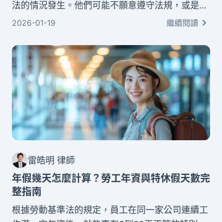
法的情況發生。他們可能不願意遵守法規，或是遊
走在法律邊緣。但好消息是，台灣已經建立了完善
2026-01-19
繼續閱讀
的勞工權益保障機制，讓每一位勞工都能勇敢站出
來捍衛自己的權益。本文將從專業律師的角度，完
整說明如何檢舉公司違反勞基法。我們會教你正確
的蒐證方法、如何選擇適當的申訴管道，以及了解
整個檢舉流程的每一個步驟。
雷皓明 律師
年假幾天怎麼計算？勞工年資與特休假天數完
整指南
根據勞動基準法的規定，員工在同一家公司連續工