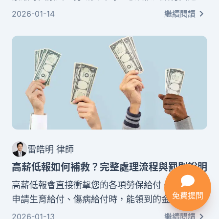
費。計算方式分為舊制與新制兩種：舊制是每年給
2026-01-14
繼續閱讀
付一個月平均工資，新制則是每年給付半個月工
資，最高以六個月為限。了解這些規定，能幫助您
準確計算應得金額。
雷皓明 律師
高薪低報如何補救？完整處理流程與罰則說明
高薪低報會直接衝擊您的各項勞保給付。當您需要
免費提問
申請生育給付、傷病給付時，能領到的金額會大幅
縮水。更重要的是，未來的老年給付和失能給付也
2026-01-13
繼續閱讀