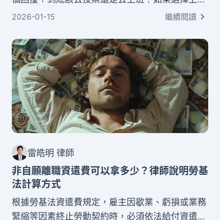
班，薪資會不會有加給？本文將為你完整解析勞動
2026-01-15
繼續閱讀
部規定的投票日勞工權益，包括工讀生的法律地
位、薪資計算方式、請假規定等實用資訊。
雷皓明 律師
非自願離職資遣費可以拿多少？律師說明勞基
法計算方式
根據勞基法資遣費規定，雇主因歇業、虧損或業務
緊縮等因素終止勞動契約時，必須依法給付資遣