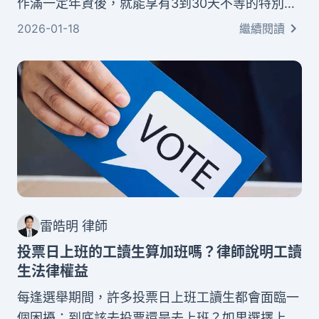
作滿一定年資後，就能享有3到30天不等的特別休
假。這些帶薪休假是法律保障的權益，雇主必須依
2026-01-18
繼續閱讀
法給予，不能任意拒絕。本文將為您完整解析勞工
年假規定，詳細說明不同年資對應的特休天數計算
方式，也會教您正確的申請流程。
雷皓明 律師
​​投票日上班的工讀生算加班嗎？律師說明工讀
生法律權益
每逢選舉期間，許多投票日上班工讀生都會面臨一
個困擾：到底該去投票還是去上班？如果選擇上