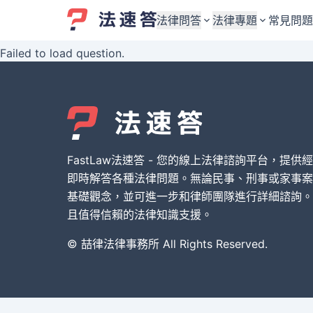
法律問答
法律專題
常見問題
Failed to load question.
婚姻與監護權
婚姻與監護權
勞資關係與勞動法
勞資關係與勞動法
債務與債權
債務與債權
交通事故與賠償
交通事故與賠償
FastLaw法速答 - 您的線上法律諮詢平台，提供
刑事犯罪案件
刑事犯罪案件
即時解答各種法律問題。無論民事、刑事或家事案
基礎觀念，並可進一步和律師團隊進行詳細諮詢。
其他案件類型
其他案件類型
且值得信賴的法律知識支援。
© 喆律法律事務所 All Rights Reserved.