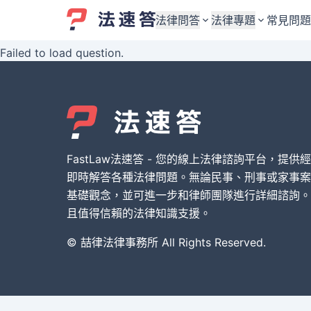
法律問答
法律專題
常見問題
Failed to load question.
婚姻與監護權
婚姻與監護權
勞資關係與勞動法
勞資關係與勞動法
債務與債權
債務與債權
交通事故與賠償
交通事故與賠償
FastLaw法速答 - 您的線上法律諮詢平台，提供
刑事犯罪案件
刑事犯罪案件
即時解答各種法律問題。無論民事、刑事或家事案
基礎觀念，並可進一步和律師團隊進行詳細諮詢。
其他案件類型
其他案件類型
且值得信賴的法律知識支援。
© 喆律法律事務所 All Rights Reserved.