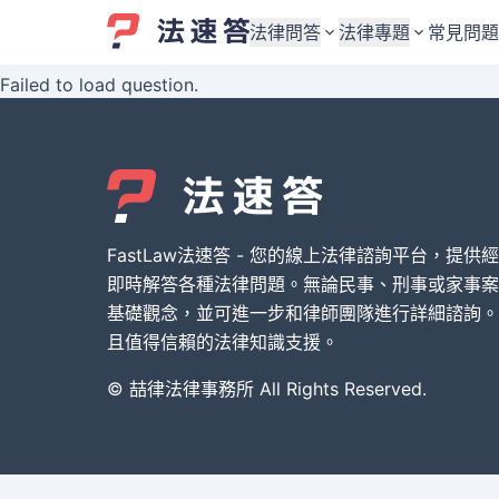
法律問答
法律專題
常見問題
Failed to load question.
婚姻與監護權
婚姻與監護權
勞資關係與勞動法
勞資關係與勞動法
債務與債權
債務與債權
交通事故與賠償
交通事故與賠償
FastLaw法速答 - 您的線上法律諮詢平台，提供
刑事犯罪案件
刑事犯罪案件
即時解答各種法律問題。無論民事、刑事或家事案
基礎觀念，並可進一步和律師團隊進行詳細諮詢。
其他案件類型
其他案件類型
且值得信賴的法律知識支援。
© 喆律法律事務所 All Rights Reserved.