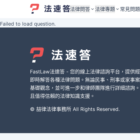
法律問答
法律專題
常見問題
Failed to load question.
婚姻與監護權
婚姻與監護權
勞資關係與勞動法
勞資關係與勞動法
債務與債權
債務與債權
交通事故與賠償
交通事故與賠償
FastLaw法速答 - 您的線上法律諮詢平台，提供
刑事犯罪案件
刑事犯罪案件
即時解答各種法律問題。無論民事、刑事或家事案
基礎觀念，並可進一步和律師團隊進行詳細諮詢。
其他案件類型
其他案件類型
且值得信賴的法律知識支援。
© 喆律法律事務所 All Rights Reserved.