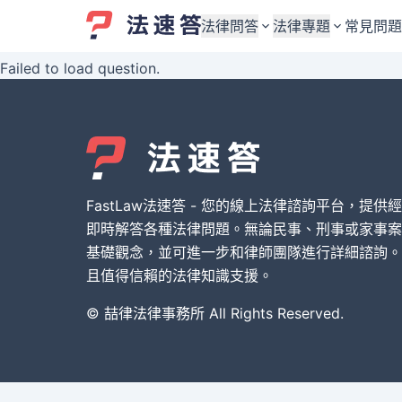
法律問答
法律專題
常見問題
Failed to load question.
婚姻與監護權
婚姻與監護權
勞資關係與勞動法
勞資關係與勞動法
債務與債權
債務與債權
交通事故與賠償
交通事故與賠償
FastLaw法速答 - 您的線上法律諮詢平台，提供
刑事犯罪案件
刑事犯罪案件
即時解答各種法律問題。無論民事、刑事或家事案
基礎觀念，並可進一步和律師團隊進行詳細諮詢。
其他案件類型
其他案件類型
且值得信賴的法律知識支援。
© 喆律法律事務所 All Rights Reserved.