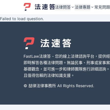
法律問答
法律專題
常見問題
Failed to load question.
婚姻與監護權
婚姻與監護權
勞資關係與勞動法
勞資關係與勞動法
債務與債權
債務與債權
交通事故與賠償
交通事故與賠償
FastLaw法速答 - 您的線上法律諮詢平台，提供
刑事犯罪案件
刑事犯罪案件
即時解答各種法律問題。無論民事、刑事或家事案
基礎觀念，並可進一步和律師團隊進行詳細諮詢。
其他案件類型
其他案件類型
且值得信賴的法律知識支援。
© 喆律法律事務所 All Rights Reserved.