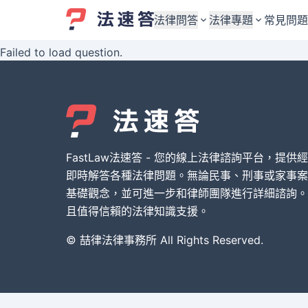
法律問答
法律專題
常見問題
Failed to load question.
婚姻與監護權
婚姻與監護權
勞資關係與勞動法
勞資關係與勞動法
債務與債權
債務與債權
交通事故與賠償
交通事故與賠償
FastLaw法速答 - 您的線上法律諮詢平台，提供
刑事犯罪案件
刑事犯罪案件
即時解答各種法律問題。無論民事、刑事或家事案
基礎觀念，並可進一步和律師團隊進行詳細諮詢。
其他案件類型
其他案件類型
且值得信賴的法律知識支援。
© 喆律法律事務所 All Rights Reserved.