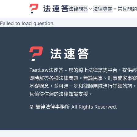
法律問答
法律專題
常見問題
Failed to load question.
婚姻與監護權
婚姻與監護權
勞資關係與勞動法
勞資關係與勞動法
債務與債權
債務與債權
交通事故與賠償
交通事故與賠償
FastLaw法速答 - 您的線上法律諮詢平台，提供
刑事犯罪案件
刑事犯罪案件
即時解答各種法律問題。無論民事、刑事或家事案
基礎觀念，並可進一步和律師團隊進行詳細諮詢。
其他案件類型
其他案件類型
且值得信賴的法律知識支援。
© 喆律法律事務所 All Rights Reserved.