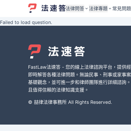
法律問答
法律專題
常見問題
Failed to load question.
婚姻與監護權
婚姻與監護權
勞資關係與勞動法
勞資關係與勞動法
債務與債權
債務與債權
交通事故與賠償
交通事故與賠償
FastLaw法速答 - 您的線上法律諮詢平台，提供
刑事犯罪案件
刑事犯罪案件
即時解答各種法律問題。無論民事、刑事或家事案
基礎觀念，並可進一步和律師團隊進行詳細諮詢。
其他案件類型
其他案件類型
且值得信賴的法律知識支援。
© 喆律法律事務所 All Rights Reserved.