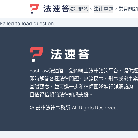
法律問答
法律專題
常見問題
Failed to load question.
婚姻與監護權
婚姻與監護權
勞資關係與勞動法
勞資關係與勞動法
債務與債權
債務與債權
交通事故與賠償
交通事故與賠償
FastLaw法速答 - 您的線上法律諮詢平台，提供
刑事犯罪案件
刑事犯罪案件
即時解答各種法律問題。無論民事、刑事或家事案
基礎觀念，並可進一步和律師團隊進行詳細諮詢。
其他案件類型
其他案件類型
且值得信賴的法律知識支援。
© 喆律法律事務所 All Rights Reserved.