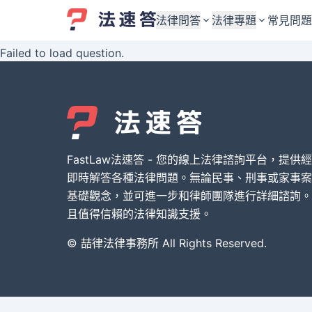
法律問答
法律專題
常見問題
Failed to load question.
婚姻與監護權
婚姻與監護權
勞資關係與勞動法
勞資關係與勞動法
債務與債權
債務與債權
交通事故與賠償
交通事故與賠償
FastLaw法速答 - 您的線上法律諮詢平台，提供
刑事犯罪案件
刑事犯罪案件
即時解答各種法律問題。無論民事、刑事或家事案
基礎觀念，並可進一步和律師團隊進行詳細諮詢。
其他案件類型
其他案件類型
且值得信賴的法律知識支援。
© 喆律法律事務所 All Rights Reserved.